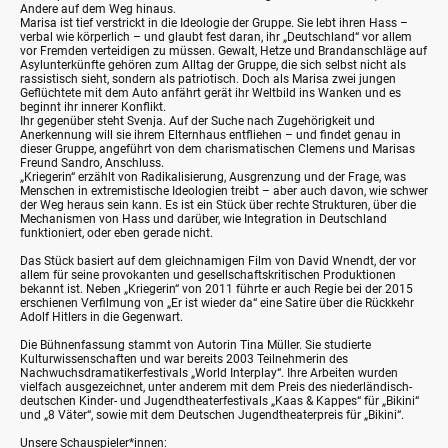
Andere auf dem Weg hinaus.
Marisa ist tief verstrickt in die Ideologie der Gruppe. Sie lebt ihren Hass –
verbal wie körperlich – und glaubt fest daran, ihr „Deutschland“ vor allem
vor Fremden verteidigen zu müssen. Gewalt, Hetze und Brandanschläge auf
Asylunterkünfte gehören zum Alltag der Gruppe, die sich selbst nicht als
rassistisch sieht, sondern als patriotisch. Doch als Marisa zwei jungen
Geflüchtete mit dem Auto anfährt gerät ihr Weltbild ins Wanken und es
beginnt ihr innerer Konflikt.
Ihr gegenüber steht Svenja. Auf der Suche nach Zugehörigkeit und
Anerkennung will sie ihrem Elternhaus entfliehen – und findet genau in
dieser Gruppe, angeführt von dem charismatischen Clemens und Marisas
Freund Sandro, Anschluss.
„Kriegerin“ erzählt von Radikalisierung, Ausgrenzung und der Frage, was
Menschen in extremistische Ideologien treibt – aber auch davon, wie schwer
der Weg heraus sein kann. Es ist ein Stück über rechte Strukturen, über die
Mechanismen von Hass und darüber, wie Integration in Deutschland
funktioniert, oder eben gerade nicht.
Das Stück basiert auf dem gleichnamigen Film von David Wnendt, der vor
allem für seine provokanten und gesellschaftskritischen Produktionen
bekannt ist. Neben „Kriegerin“ von 2011 führte er auch Regie bei der 2015
erschienen Verfilmung von „Er ist wieder da“ eine Satire über die Rückkehr
Adolf Hitlers in die Gegenwart.
Die Bühnenfassung stammt von Autorin Tina Müller. Sie studierte
Kulturwissenschaften und war bereits 2003 Teilnehmerin des
Nachwuchsdramatikerfestivals „World Interplay“. Ihre Arbeiten wurden
vielfach ausgezeichnet, unter anderem mit dem Preis des niederländisch-
deutschen Kinder- und Jugendtheaterfestivals „Kaas & Kappes“ für „Bikini“
und „8 Väter“, sowie mit dem Deutschen Jugendtheaterpreis für „Bikini“.
Unsere Schauspieler*innen: